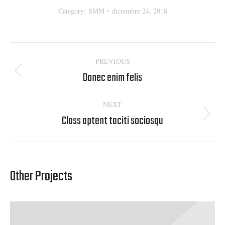
Category:
SMM
diciembre 24, 2018
Navegación
PREVIOUS
entre
Donec enim felis
Proyecto
proyectos
anterior
NEXT
Class aptent taciti sociosqu
Proyecto
siguiente
Other Projects