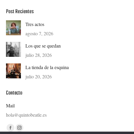
Post Recientes
Tres actos
agosto 7, 2026
Los que se quedan
julio 28, 2026
La tienda de la esquina
julio 20, 2026
Contacto
Mail
hola@quintobeatle.es
Find us on:
Facebook
Instagram