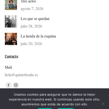
Tres actos
agosto 7, 2026
Los que se quedan
julio 28, 2026
La tienda de la esquina
julio 20, 2026
Contacto
Mail
hola@quintobeatle.es
Find us on:
Facebook
Instagram
page
page
Usamos cookies para asegurar que te damos la mejor
experiencia en nuestra web. Si continúas usando este sitio,
opens
opens
asumiremos que estás de acuerdo con ello.
in
in
Diseñado por © Ondiseño.com 2020