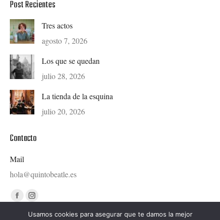
Post Recientes
Tres actos
agosto 7, 2026
Los que se quedan
julio 28, 2026
La tienda de la esquina
julio 20, 2026
Contacto
Mail
hola@quintobeatle.es
Find us on:
Facebook
Instagram
page
page
Usamos cookies para asegurar que te damos la mejor