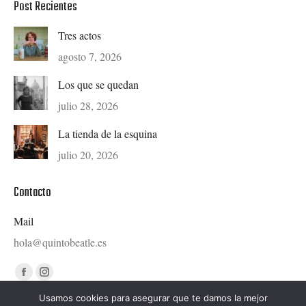
Post Recientes
Tres actos
agosto 7, 2026
Los que se quedan
julio 28, 2026
La tienda de la esquina
julio 20, 2026
Contacto
Mail
hola@quintobeatle.es
Find us on:
Facebook
Instagram
page
page
Usamos cookies para asegurar que te damos la mejor