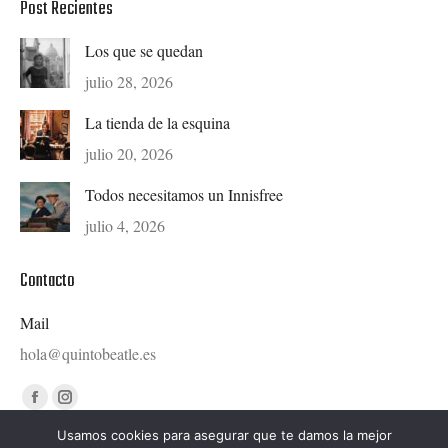
Post Recientes
Los que se quedan
julio 28, 2026
La tienda de la esquina
julio 20, 2026
Todos necesitamos un Innisfree
julio 4, 2026
Contacto
Mail
hola@quintobeatle.es
Find us on:
Facebook
Instagram
page
page
Usamos cookies para asegurar que te damos la mejor