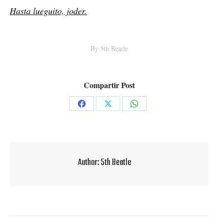
Hasta lueguito, joder.
By
5th Beatle
Compartir Post
Share
Share
Share
on
on
on
Facebook
X
WhatsApp
Author:
5th Beatle