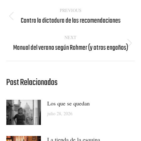
Post
PREVIOUS
navigation
Contra la dictadura de las recomendaciones
Previous
post:
NEXT
Manual del verano según Rohmer (y otros engaños)
Next
post:
Post Relacionados
Los que se quedan
julio 28, 2026
La tienda de la esquina