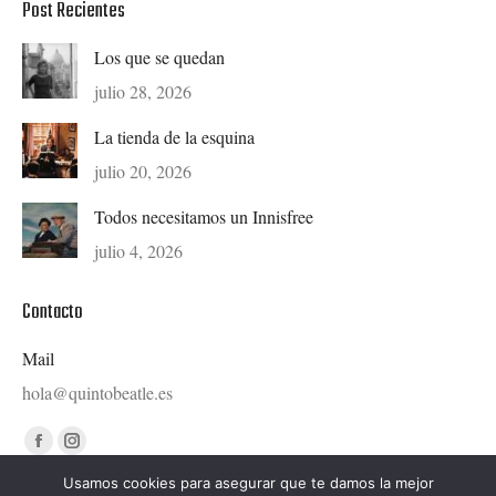
Post Recientes
Los que se quedan
julio 28, 2026
La tienda de la esquina
julio 20, 2026
Todos necesitamos un Innisfree
julio 4, 2026
Contacto
Mail
hola@quintobeatle.es
Find us on:
Facebook
Instagram
page
page
Usamos cookies para asegurar que te damos la mejor