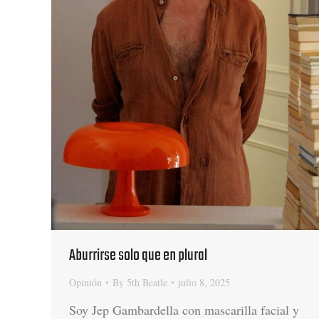
Aburrirse solo que en plural
Opinión
By
5th Beatle
julio 8, 2025
Soy Jep Gambardella con mascarilla facial y