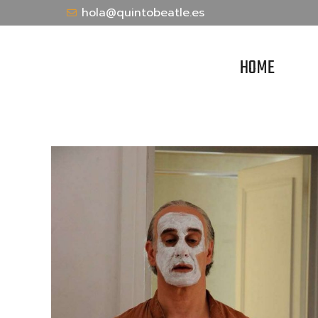
hola@quintobeatle.es
HOME