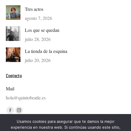
Tres actos
agosto 7, 2026
Los que se quedan
julio 28, 2026
La tienda de la esquina
julio 20, 2026
Contacto
Mail
hola@quintobeatle.es
Find us on:
Facebook
Instagram
page
page
Usamos cookies para asegurar que te damos la mejor
experiencia en nuestra web. Si continúas usando este sitio,
opens
opens