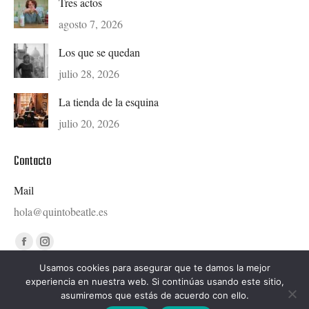
Tres actos
agosto 7, 2026
Los que se quedan
julio 28, 2026
La tienda de la esquina
julio 20, 2026
Contacto
Mail
hola@quintobeatle.es
Find us on:
Facebook
Instagram
page
page
Usamos cookies para asegurar que te damos la mejor
experiencia en nuestra web. Si continúas usando este sitio,
opens
opens
asumiremos que estás de acuerdo con ello.
in
in
Diseñado por © Ondiseño.com 2020