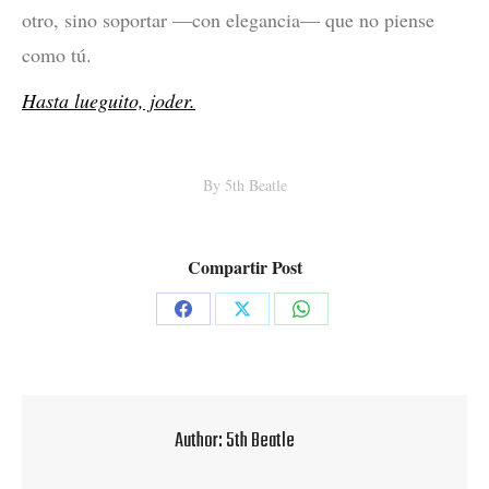
otro, sino soportar —con elegancia— que no piense
como tú.
Hasta lueguito, joder.
By
5th Beatle
Compartir Post
Share
Share
Share
on
on
on
Facebook
X
WhatsApp
Author:
5th Beatle