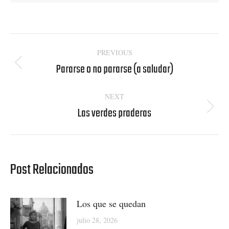
Post
PREVIOUS
navigation
Pararse o no pararse (a saludar)
Previous
post:
NEXT
Las verdes praderas
Next
post:
Post Relacionados
Los que se quedan
julio 28, 2026