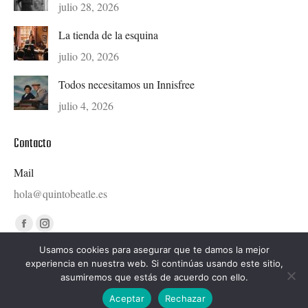
julio 28, 2026
La tienda de la esquina
julio 20, 2026
Todos necesitamos un Innisfree
julio 4, 2026
Contacto
Mail
hola@quintobeatle.es
Find us on:
Facebook
Instagram
page
page
Usamos cookies para asegurar que te damos la mejor
experiencia en nuestra web. Si continúas usando este sitio,
opens
opens
asumiremos que estás de acuerdo con ello.
in
in
Diseñado por © Ondiseño.com 2020
Aceptar
Rechazar
new
new
hola@quintobeatle.es