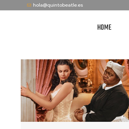
hola@quintobeatle.es
HOME