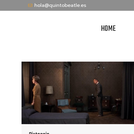
hola@quintobeatle.es
HOME