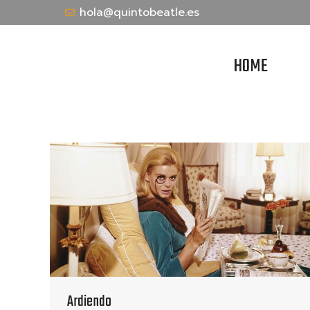
hola@quintobeatle.es
HOME
Ardiendo