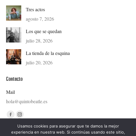
Tres actos
agosto 7, 2026
Los que se quedan
julio 28, 2026
La tienda de la esquina
julio 20, 2026
Contacto
Mail
hola@quintobeatle.es
Find us on:
Facebook
Instagram
page
page
Usamos cookies para asegurar que te damos la mejor
experiencia en nuestra web. Si continúas usando este sitio,
opens
opens