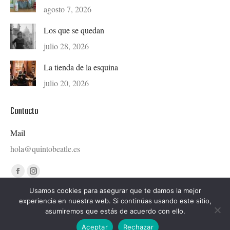
agosto 7, 2026
Los que se quedan
julio 28, 2026
La tienda de la esquina
julio 20, 2026
Contacto
Mail
hola@quintobeatle.es
Find us on:
Facebook
Instagram
page
page
Usamos cookies para asegurar que te damos la mejor
experiencia en nuestra web. Si continúas usando este sitio,
opens
opens
asumiremos que estás de acuerdo con ello.
in
in
Diseñado por © Ondiseño.com 2020
Aceptar
Rechazar