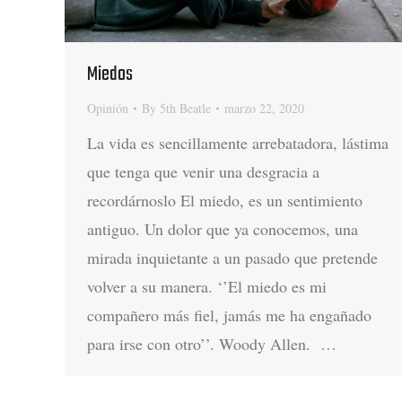
Miedos
Opinión
By
5th Beatle
marzo 22, 2020
La vida es sencillamente arrebatadora, lástima
que tenga que venir una desgracia a
recordárnoslo El miedo, es un sentimiento
antiguo. Un dolor que ya conocemos, una
mirada inquietante a un pasado que pretende
volver a su manera. ‘’El miedo es mi
compañero más fiel, jamás me ha engañado
para irse con otro’’. Woody Allen. …