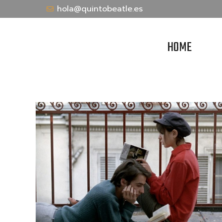
hola@quintobeatle.es
HOME