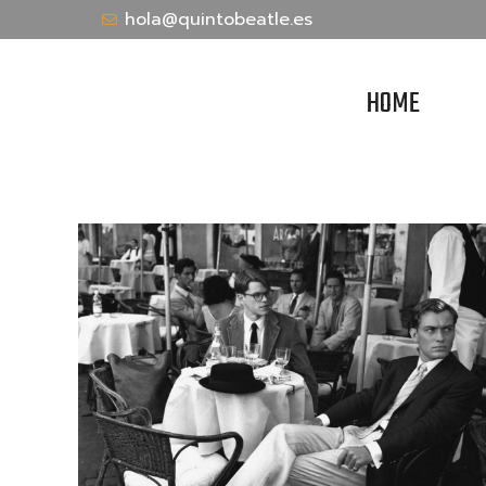
hola@quintobeatle.es
HOME