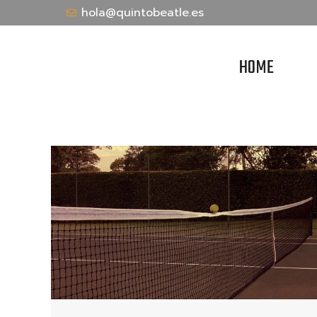
hola@quintobeatle.es
HOME