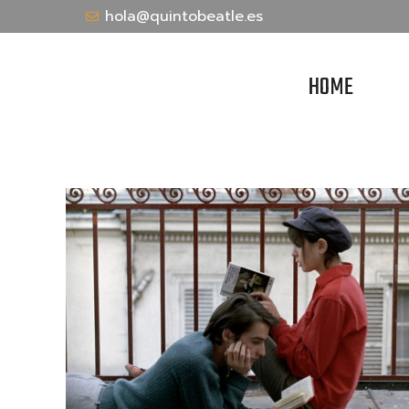
hola@quintobeatle.es
HOME