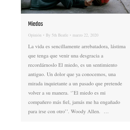
Miedos
Opinión
By
5th Beatle
marzo 22, 2020
La vida es sencillamente arrebatadora, lástima
que tenga que venir una desgracia a
recordárnoslo El miedo, es un sentimiento
antiguo. Un dolor que ya conocemos, una
mirada inquietante a un pasado que pretende
volver a su manera. ‘’El miedo es mi
compañero más fiel, jamás me ha engañado
para irse con otro’’. Woody Allen. …