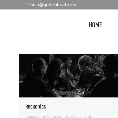
hola@quintobeatle.es
HOME
Recuerdos
Opinión
By
5th Beatle
febrero 23, 2020