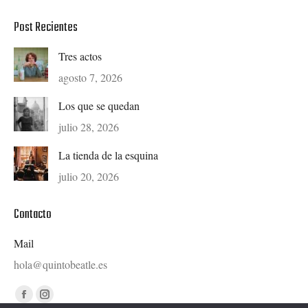
Post Recientes
Tres actos
agosto 7, 2026
Los que se quedan
julio 28, 2026
La tienda de la esquina
julio 20, 2026
Contacto
Mail
hola@quintobeatle.es
Find us on:
Facebook
Instagram