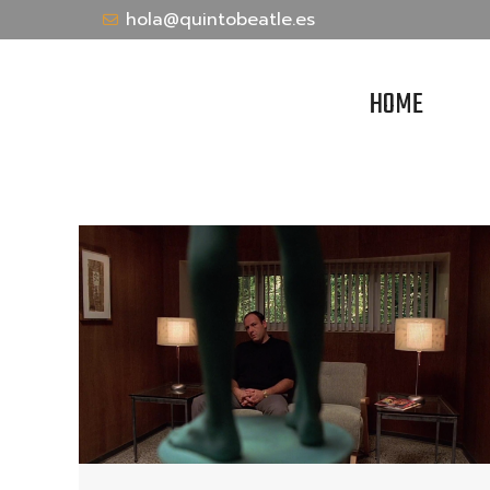
hola@quintobeatle.es
HOME