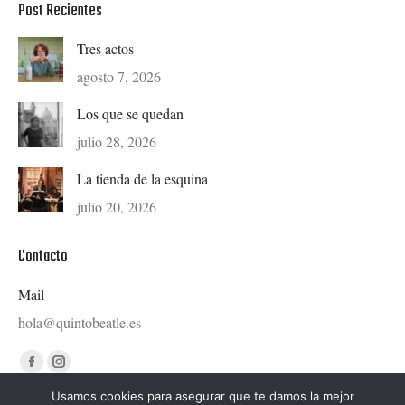
Post Recientes
Tres actos
agosto 7, 2026
Los que se quedan
julio 28, 2026
La tienda de la esquina
julio 20, 2026
Contacto
Mail
hola@quintobeatle.es
Find us on:
Facebook
Instagram
page
page
Usamos cookies para asegurar que te damos la mejor