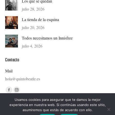
Los que se quedan
julio 28, 2026
La tienda de la esquina
julio 20, 2026
Todos necesitamos un Innisfree
julio 4, 2026
Contacto
Mail
hola@quintobeatle.es
Find us on:
Facebook
Instagram
page
page
Usamos cookies para asegurar que te damos la mejor
experiencia en nuestra web. Si continúas usando este sitio,
opens
opens
asumiremos que estás de acuerdo con ello.
in
in
Diseñado por © Ondiseño.com 2020