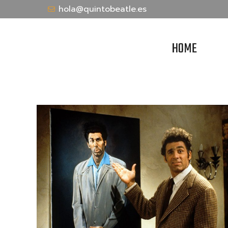
hola@quintobeatle.es
HOME