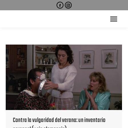
Facebook
Instagram
page
page
opens
opens
in
in
new
new
window
window
Contra la vulgaridad del verano: un inventario