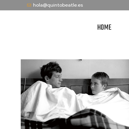
hola@quintobeatle.es
HOME