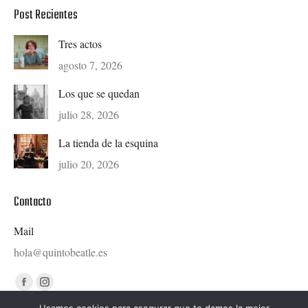
Post Recientes
Tres actos
agosto 7, 2026
Los que se quedan
julio 28, 2026
La tienda de la esquina
julio 20, 2026
Contacto
Mail
hola@quintobeatle.es
Find us on:
Facebook
Instagram
page
page