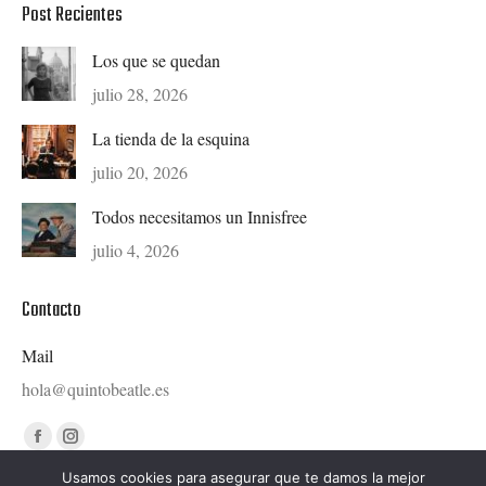
Post Recientes
Los que se quedan
julio 28, 2026
La tienda de la esquina
julio 20, 2026
Todos necesitamos un Innisfree
julio 4, 2026
Contacto
Mail
hola@quintobeatle.es
Find us on:
Facebook
Instagram
page
page
Usamos cookies para asegurar que te damos la mejor