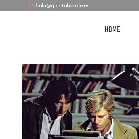
hola@quintobeatle.es
HOME