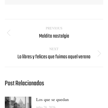
Post
PREVIOUS
navigation
Maldita nostalgia
Previous
post:
NEXT
Lo libres y felices que fuimos aquel verano
Next
post:
Post Relacionados
Los que se quedan
julio 28, 2026