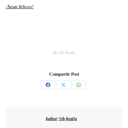
¡Sean felices!
By
5th Beatle
Compartir Post
Share
Share
Share
on
on
on
Facebook
X
WhatsApp
Author:
5th Beatle