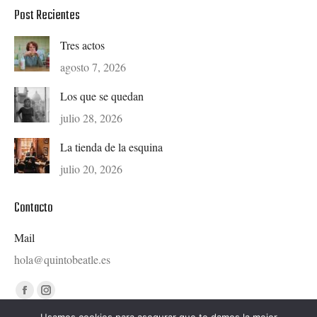
Post Recientes
Tres actos
agosto 7, 2026
Los que se quedan
julio 28, 2026
La tienda de la esquina
julio 20, 2026
Contacto
Mail
hola@quintobeatle.es
Find us on:
Facebook
Instagram
page
page