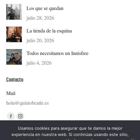
Los que se quedan
julio 28, 2026
La tienda de la esquina
julio 20, 2026
Todos necesitamos un Innisfree
julio 4, 2026
Contacto
Mail
hola@quintobeatle.es
Find us on:
Facebook
Instagram
page
page
Usamos cookies para asegurar que te damos la mejor
experiencia en nuestra web. Si continúas usando este sitio,
opens
opens