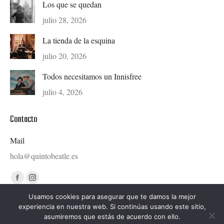
Los que se quedan
julio 28, 2026
La tienda de la esquina
julio 20, 2026
Todos necesitamos un Innisfree
julio 4, 2026
Contacto
Mail
hola@quintobeatle.es
Find us on:
Facebook
Instagram
page
page
Usamos cookies para asegurar que te damos la mejor
experiencia en nuestra web. Si continúas usando este sitio,
opens
opens
asumiremos que estás de acuerdo con ello.
in
in
Diseñado por © Ondiseño.com 2020