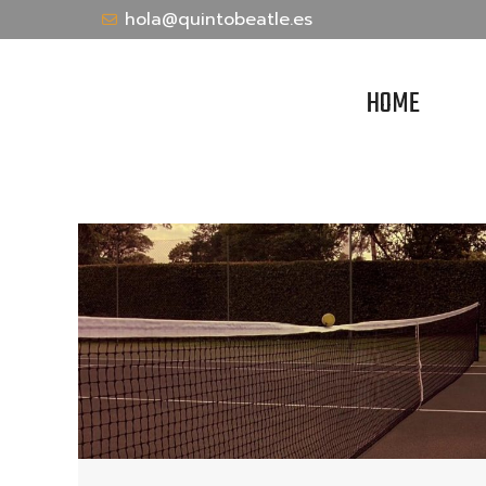
hola@quintobeatle.es
HOME