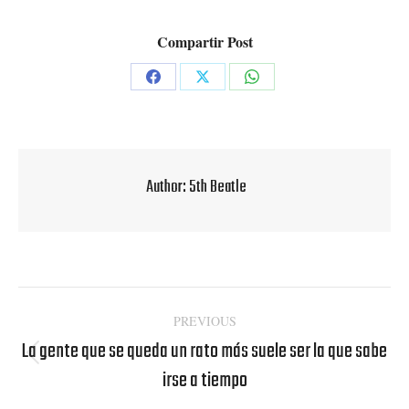
Compartir Post
Share
Share
Share
on
on
on
Facebook
X
WhatsApp
Author:
5th Beatle
Post
PREVIOUS
navigation
La gente que se queda un rato más suele ser la que sabe
Previous
irse a tiempo
post: