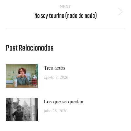
NEXT
No soy taurino (nada de nada)
Next
post:
Post Relacionados
Tres actos
agosto 7, 2026
Los que se quedan
julio 28, 2026