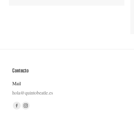
Contacto
Mail
hola@quintobeatle.es
Find us on:
Facebook
Instagram
page
page
opens
opens
in
in