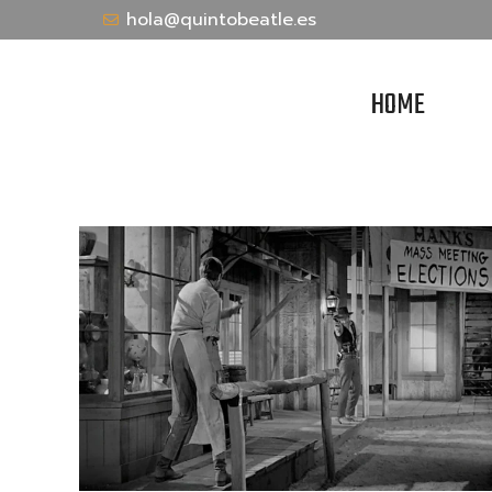
hola@quintobeatle.es
HOME