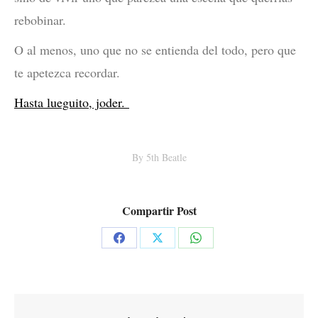
rebobinar.
O al menos, uno que no se entienda del todo, pero que
te apetezca recordar.
Hasta lueguito, joder.
By
5th Beatle
Compartir Post
Share
Share
Share
on
on
on
Facebook
X
WhatsApp