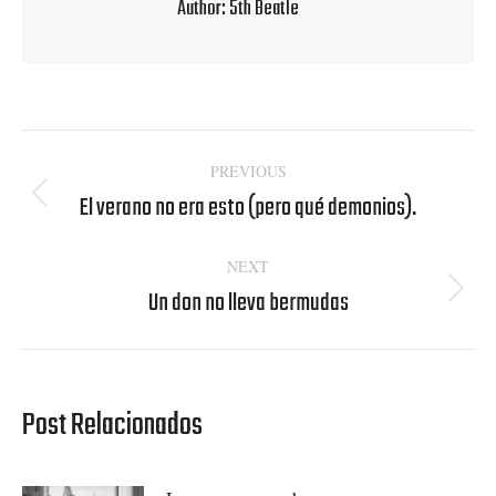
Author:
5th Beatle
Post
PREVIOUS
navigation
El verano no era esto (pero qué demonios).
Previous
post:
NEXT
Un don no lleva bermudas
Next
post:
Post Relacionados