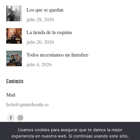
Los que se quedan
julio 28, 2026
La tienda de la esquina
julio 20, 2026
Todos necesitamos un Innisfree
julio 4, 2026
Contacto
Mail
hola@quintobeatle.es
Find us on:
Facebook
Instagram
page
page
Usamos cookies para asegurar que te damos la mejor
experiencia en nuestra web. Si continúas usando este sitio,
opens
opens