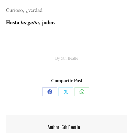
Curioso, ¿verdad
Hasta
, joder.
lueguito
By
5th Beatle
Compartir Post
Share
Share
Share
on
on
on
Facebook
X
WhatsApp
Author:
5th Beatle