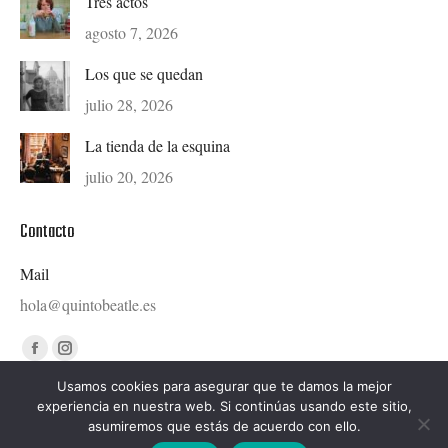
Tres actos
agosto 7, 2026
Los que se quedan
julio 28, 2026
La tienda de la esquina
julio 20, 2026
Contacto
Mail
hola@quintobeatle.es
Find us on:
Facebook
Instagram
page
page
Usamos cookies para asegurar que te damos la mejor
experiencia en nuestra web. Si continúas usando este sitio,
opens
opens
asumiremos que estás de acuerdo con ello.
in
in
Diseñado por © Ondiseño.com 2020