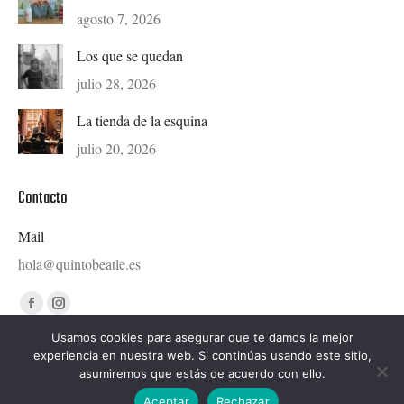
agosto 7, 2026
Los que se quedan
julio 28, 2026
La tienda de la esquina
julio 20, 2026
Contacto
Mail
hola@quintobeatle.es
Find us on:
Facebook
Instagram
page
page
Usamos cookies para asegurar que te damos la mejor
experiencia en nuestra web. Si continúas usando este sitio,
opens
opens
asumiremos que estás de acuerdo con ello.
in
in
Diseñado por © Ondiseño.com 2020
Aceptar
Rechazar