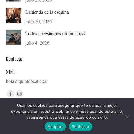
La tienda de la esquina
julio 20, 2026
Todos necesitamos un Innisfree
julio 4, 2026
Contacto
Mail
hola@quintobeatle.es
Find us on:
Facebook
Instagram
page
page
Usamos cookies para asegurar que te damos la mejor
experiencia en nuestra web. Si continúas usando este sitio,
opens
opens
asumiremos que estás de acuerdo con ello.
in
in
Diseñado por © Ondiseño.com 2020
Aceptar
Rechazar
new
new
hola@quintobeatle.es