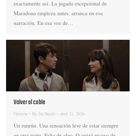
exactamente así. La jugada excepcional de
Maradona empieza antes, arranca en esa
narración. En esa voz de…
Volver al cable
Opinión
By
5th Beatle
abril 21, 2026
Un runrún. Una sensación leve de estar siempre
en otra parte. Falta de algo. O quizá exceso de