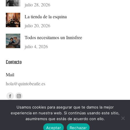
julio 28, 2026
La tienda de la esquina
julio 20, 2026
Todos necesitamos un Innisfree
julio 4, 2026
Contacto
Mail
hola@quintobeatle.es
Find us on:
Facebook
Instagram
page
page
Usamos cookies para asegurar que te damos la mejor
experiencia en nuestra web. Si continúas usando este sitio,
opens
opens
asumiremos que estás de acuerdo con ello.
in
in
Diseñado por © Ondiseño.com 2020
Aceptar
Rechazar
new
new
hola@quintobeatle.es